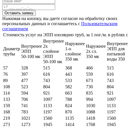
Оставить заявку
Нажимая на кнопку, вы даете согласие на обработку своих
персональных данных и соглашаетесь с
Пользовательским
соглашением
Стоимость услуг на ЭПП изоляцию труб, за 1 пог./м. в рублях 
Внутренее
Наружнее
Внутренее
Внутренее
2х
Наружнее
Диаметр
1-о
ЭПП для
ЭПП
слойное
2х сл.
трубы
слойное
питьевой
50-100 мк
ЭПП
350 мк
350 мк
воды 350
50-100 мк
57
328
515
368
466
515
76
397
616
443
559
616
89
477
743
533
673
743
108
523
804
582
730
804
114
594
921
663
835
921
133
706
1097
788
994
1097
159
741
1133
824
1030
1133
168
783
1197
870
1088
1197
219
1021
1560
1135
1418
1560
273
1273
1945
1414
1768
1945