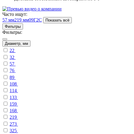
Часто ищут:
57 мм
219 мм
09Г2С
Показать всё
Фильтры
Фильтры:
Диаметр, мм
22
32
57
76
89
108
114
133
159
168
219
273
325