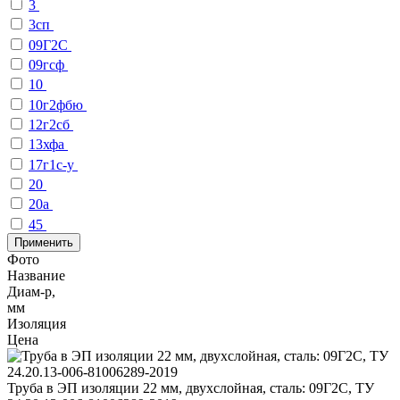
3
3сп
09Г2С
09гсф
10
10г2фбю
12г2сб
13хфа
17г1с-у
20
20а
45
Применить
Фото
Название
Диам-р,
мм
Изоляция
Цена
Труба в ЭП изоляции 22 мм, двухслойная, сталь: 09Г2С, ТУ