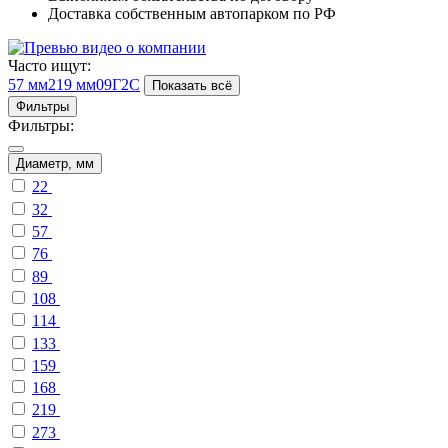
Доставка собственным автопарком по РФ
Часто ищут:
57 мм
219 мм
09Г2С
Показать всё
Фильтры
Фильтры:
Диаметр, мм
22
32
57
76
89
108
114
133
159
168
219
273