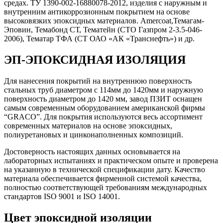
средах. ТУ 1390-002-16880078-2012, изделия с наружным и
внутренним антикоррозионным покрытием на основе
высоковязких эпоксидных материалов. Amercoat,Темагам-
Эповин, Темабонд СТ, Тематейн (СТО Газпром 2-3.5-046-
2006), Тематар ТФА (СТ ОАО «АК «Транснефть») и др.
ЭП-ЭПОКСИДНАЯ ИЗОЛЯЦИЯ
Для нанесения покрытий на внутреннюю поверхность
стальных труб диаметром с 114мм до 1420мм и наружную
поверхность диаметром до 1420 мм, завод ПЗИТ оснащен
самым современным оборудованием американской фирмы
“GRACO”. Для покрытия используются весь ассортимент
современных материалов на основе эпоксидных,
полиуретановых и цинконаполненных композиций.
Достоверность настоящих данных основывается на
лабораторных испытаниях и практическом опыте и проверена
на указанную в технической спецификации дату. Качество
материала обеспечивается фирменной системой качества,
полностью соответствующей требованиям международных
стандартов ISO 9001 и ISO 14001.
Цвет эпоксидной изоляции