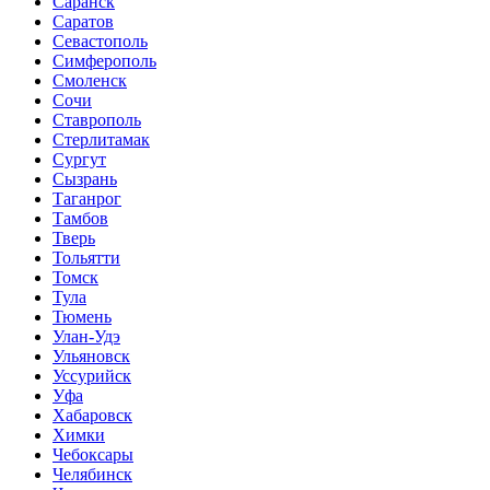
Саранск
Саратов
Севастополь
Симферополь
Смоленск
Сочи
Ставрополь
Стерлитамак
Сургут
Сызрань
Таганрог
Тамбов
Тверь
Тольятти
Томск
Тула
Тюмень
Улан-Удэ
Ульяновск
Уссурийск
Уфа
Хабаровск
Химки
Чебоксары
Челябинск