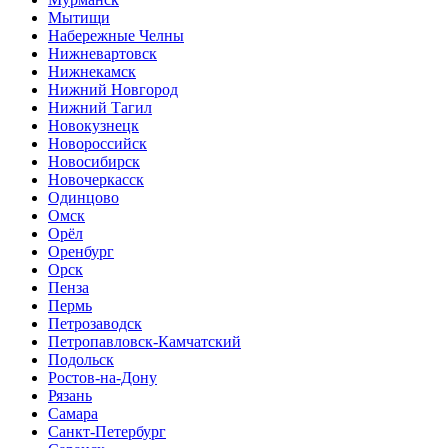
Мытищи
Набережные Челны
Нижневартовск
Нижнекамск
Нижний Новгород
Нижний Тагил
Новокузнецк
Новороссийск
Новосибирск
Новочеркасск
Одинцово
Омск
Орёл
Оренбург
Орск
Пенза
Пермь
Петрозаводск
Петропавловск-Камчатский
Подольск
Ростов-на-Дону
Рязань
Самара
Санкт-Петербург