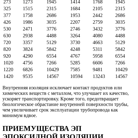
273
1273
1945
1414
1768
1945
325
1515
2315
1684
2105
2315
377
1758
2686
1953
2442
2686
426
1986
3035
2207
2759
3035
530
2471
3776
2746
3432
3776
630
2938
4488
3264
4080
4488
720
3357
5129
3730
4663
5129
820
3824
5842
4248
5311
5842
920
4290
6554
4767
5958
6554
1020
4756
7266
5285
6606
7266
1220
6826
10429
7585
9481
10429
1420
9535
14567
10594
13243
14567
Внутренняя изоляция исключает контакт продуктов или
химических веществ с металлом, что улучшает их качество,
ускоряет транспортировку. Кроме того, предотвращает
биологическое обрастание внутренней поверхности трубы,
чем увеличивает срок эксплуатации трубопровода как
минимум вдвое.
ПРИЕМУЩЕСТВА ЭП
ЭПОКСИДНОЙ ИЗОЛЯЦИИ