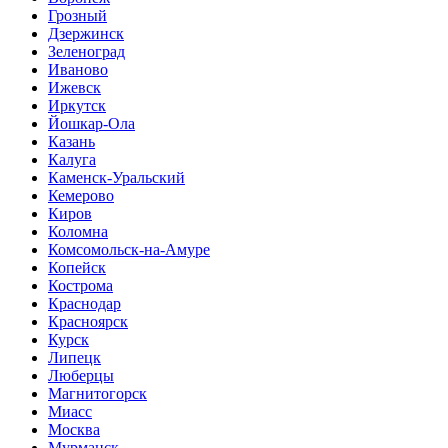
Грозный
Дзержинск
Зеленоград
Иваново
Ижевск
Иркутск
Йошкар-Ола
Казань
Калуга
Каменск-Уральский
Кемерово
Киров
Коломна
Комсомольск-на-Амуре
Копейск
Кострома
Краснодар
Красноярск
Курск
Липецк
Люберцы
Магнитогорск
Миасс
Москва
Мурманск