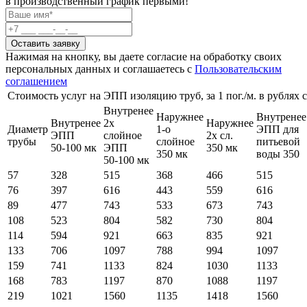
в производственный график первыми!
Оставить заявку
Нажимая на кнопку, вы даете согласие на обработку своих
персональных данных и соглашаетесь с
Пользовательским
соглашением
Стоимость услуг на ЭПП изоляцию труб, за 1 пог./м. в рублях 
Внутренее
Наружнее
Внутренее
Внутренее
2х
Наружнее
Диаметр
1-о
ЭПП для
ЭПП
слойное
2х сл.
трубы
слойное
питьевой
50-100 мк
ЭПП
350 мк
350 мк
воды 350
50-100 мк
57
328
515
368
466
515
76
397
616
443
559
616
89
477
743
533
673
743
108
523
804
582
730
804
114
594
921
663
835
921
133
706
1097
788
994
1097
159
741
1133
824
1030
1133
168
783
1197
870
1088
1197
219
1021
1560
1135
1418
1560