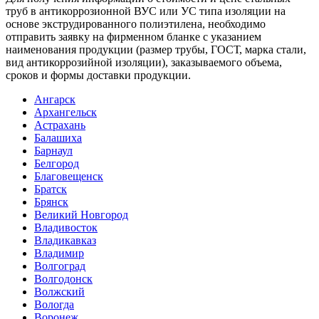
труб в антикоррозионной ВУС или УС типа изоляции на
основе экструдированного полиэтилена, необходимо
отправить заявку на фирменном бланке c указанием
наименования продукции (размер трубы, ГОСТ, марка стали,
вид антикоррозийной изоляции), заказываемого объема,
сроков и формы доставки продукции.
Ангарск
Архангельск
Астрахань
Балашиха
Барнаул
Белгород
Благовещенск
Братск
Брянск
Великий Новгород
Владивосток
Владикавказ
Владимир
Волгоград
Волгодонск
Волжский
Вологда
Воронеж