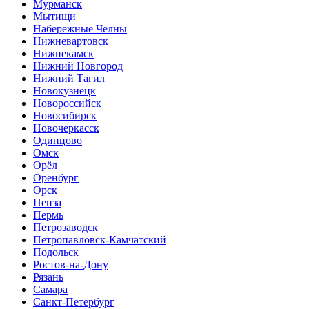
Мурманск
Мытищи
Набережные Челны
Нижневартовск
Нижнекамск
Нижний Новгород
Нижний Тагил
Новокузнецк
Новороссийск
Новосибирск
Новочеркасск
Одинцово
Омск
Орёл
Оренбург
Орск
Пенза
Пермь
Петрозаводск
Петропавловск-Камчатский
Подольск
Ростов-на-Дону
Рязань
Самара
Санкт-Петербург