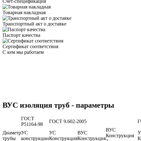
Счет-спецификация
Товарная накладная
Транспортный акт о доставке
Паспорт качества
Сертификат соответствия
С кем мы работаем
ВУС изоляция труб - параметры
ГОСТ
ГОСТ 9.602-2005
Г
Р51164-98
ВУС
Диаметр
УС
УС
ВУС
У
Конструкция
трубы
конструкции
Конструкция
Конструкция
К