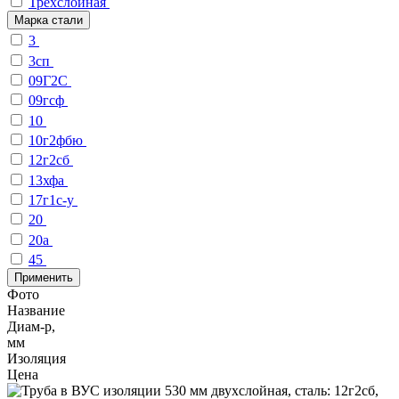
Трехслойная
Марка стали
3
3сп
09Г2С
09гсф
10
10г2фбю
12г2сб
13хфа
17г1с-у
20
20а
45
Применить
Фото
Название
Диам-р,
мм
Изоляция
Цена