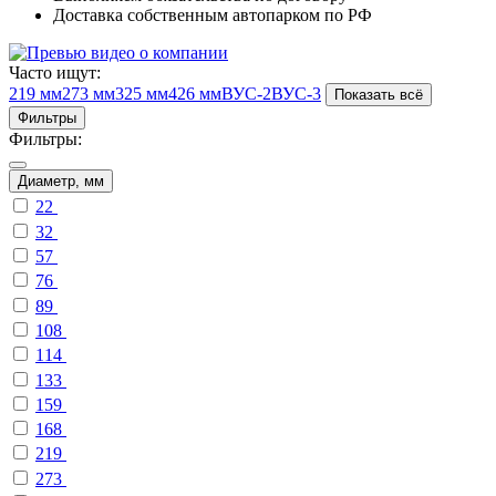
Доставка собственным автопарком по РФ
Часто ищут:
219 мм
273 мм
325 мм
426 мм
ВУС-2
ВУС-3
Показать всё
Фильтры
Фильтры:
Диаметр, мм
22
32
57
76
89
108
114
133
159
168
219
273