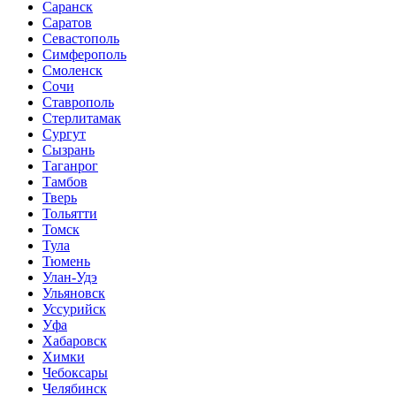
Саранск
Саратов
Севастополь
Симферополь
Смоленск
Сочи
Ставрополь
Стерлитамак
Сургут
Сызрань
Таганрог
Тамбов
Тверь
Тольятти
Томск
Тула
Тюмень
Улан-Удэ
Ульяновск
Уссурийск
Уфа
Хабаровск
Химки
Чебоксары
Челябинск