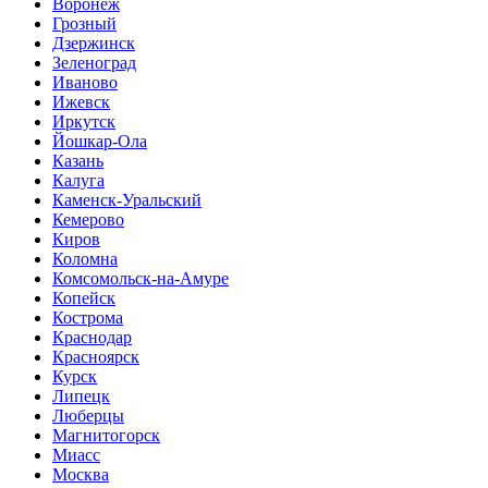
Воронеж
Грозный
Дзержинск
Зеленоград
Иваново
Ижевск
Иркутск
Йошкар-Ола
Казань
Калуга
Каменск-Уральский
Кемерово
Киров
Коломна
Комсомольск-на-Амуре
Копейск
Кострома
Краснодар
Красноярск
Курск
Липецк
Люберцы
Магнитогорск
Миасс
Москва