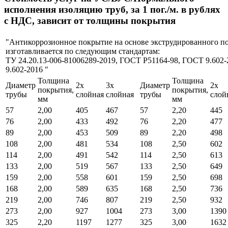
исполнения изоляцию труб, за 1 пог./м. в рублях
с НДС, зависит от толщины покрытия
"Антикоррозионное покрытие на основе экструдированного п
изготавливается по следующим стандартам:
ТУ 24.20.13-006-81006289-2019, ГОСТ Р51164-98, ГОСТ 9.602
9.602-2016 "
Толщина
Толщина
Диаметр
2х
3х
Диаметр
2х
покрытия,
покрытия,
трубы
слойная
слойная
трубы
слой
мм
мм
57
2,00
405
467
57
2,20
445
76
2,00
433
492
76
2,20
477
89
2,00
453
509
89
2,20
498
108
2,00
481
534
108
2,50
602
114
2,00
491
542
114
2,50
613
133
2,00
519
567
133
2,50
649
159
2,00
558
601
159
2,50
698
168
2,00
589
635
168
2,50
736
219
2,00
746
807
219
2,50
932
273
2,00
927
1004
273
3,00
1390
325
2,20
1197
1277
325
3,00
1632