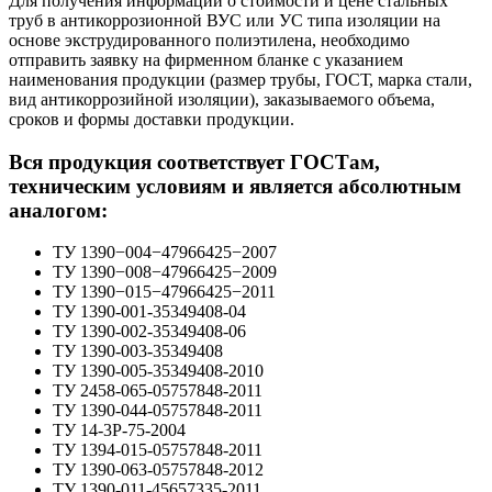
Для получения информации о стоимости и цене стальных
труб в антикоррозионной ВУС или УС типа изоляции на
основе экструдированного полиэтилена, необходимо
отправить заявку на фирменном бланке c указанием
наименования продукции (размер трубы, ГОСТ, марка стали,
вид антикоррозийной изоляции), заказываемого объема,
сроков и формы доставки продукции.
Вся продукция соответствует ГОСТам,
техническим условиям и является абсолютным
аналогом:
ТУ 1390−004−47966425−2007
ТУ 1390−008−47966425−2009
ТУ 1390−015−47966425−2011
ТУ 1390-001-35349408-04
ТУ 1390-002-35349408-06
ТУ 1390-003-35349408
ТУ 1390-005-35349408-2010
ТУ 2458-065-05757848-2011
ТУ 1390-044-05757848-2011
ТУ 14-3Р-75-2004
ТУ 1394-015-05757848-2011
ТУ 1390-063-05757848-2012
ТУ 1390-011-45657335-2011