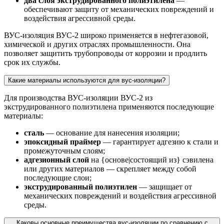
два слоя экструдированного полиэтилена
—
обеспечивают защиту от механических повреждений и
воздействия агрессивной среды.
ВУС-изоляция ВУС-2 широко применяется в нефтегазовой,
химической и других отраслях промышленности. Она
позволяет защитить трубопроводы от коррозии и продлить
срок их службы.
Какие материалы используются для вус-изоляции?
Для производства ВУС-изоляции ВУС-2 из
экструдированного полиэтилена применяются последующие
материалы:
сталь
— основание для нанесения изоляции;
эпоксидный праймер
— гарантирует адгезию к стали и
промежуточным слоям;
адгезионный слой
на {основе|состоящий из} сэвилена
или других материалов — скрепляет между собой
последующие слои;
экструдированный полиэтилен
— защищает от
механических повреждений и воздействия агрессивной
среды.
Каковы основные преимущества вус-изоляции по сравнению с