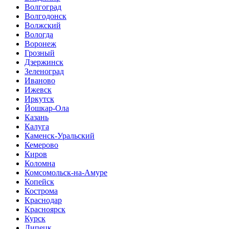
Волгоград
Волгодонск
Волжский
Вологда
Воронеж
Грозный
Дзержинск
Зеленоград
Иваново
Ижевск
Иркутск
Йошкар-Ола
Казань
Калуга
Каменск-Уральский
Кемерово
Киров
Коломна
Комсомольск-на-Амуре
Копейск
Кострома
Краснодар
Красноярск
Курск
Липецк