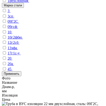
Трехслойная
Марка стали
3
3сп
09Г2С
09гсф
10
10г2фбю
12г2сб
13хфа
17г1с-у
20
20а
45
Применить
Фото
Название
Диам-р,
мм
Изоляция
Цена