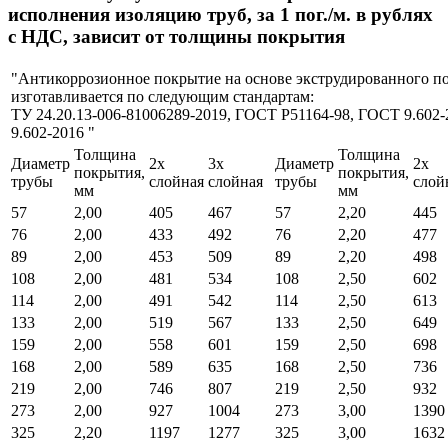
исполнения изоляцию труб, за 1 пог./м. в рублях
с НДС, зависит от толщины покрытия
"Антикоррозионное покрытие на основе экструдированного п
изготавливается по следующим стандартам:
ТУ 24.20.13-006-81006289-2019, ГОСТ Р51164-98, ГОСТ 9.602
9.602-2016 "
Толщина
Толщина
Диаметр
2х
3х
Диаметр
2х
покрытия,
покрытия,
трубы
слойная
слойная
трубы
слой
мм
мм
57
2,00
405
467
57
2,20
445
76
2,00
433
492
76
2,20
477
89
2,00
453
509
89
2,20
498
108
2,00
481
534
108
2,50
602
114
2,00
491
542
114
2,50
613
133
2,00
519
567
133
2,50
649
159
2,00
558
601
159
2,50
698
168
2,00
589
635
168
2,50
736
219
2,00
746
807
219
2,50
932
273
2,00
927
1004
273
3,00
1390
325
2,20
1197
1277
325
3,00
1632