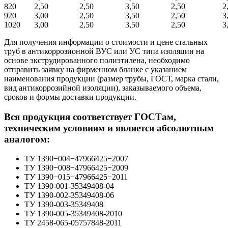
820
2,50
2,50
3,50
2,50
2
920
3,00
2,50
3,50
2,50
3
1020
3,00
2,50
3,50
2,50
3
Для получения информации о стоимости и цене стальных
труб в антикоррозионной ВУС или УС типа изоляции на
основе экструдированного полиэтилена, необходимо
отправить заявку на фирменном бланке c указанием
наименования продукции (размер трубы, ГОСТ, марка стали,
вид антикоррозийной изоляции), заказываемого объема,
сроков и формы доставки продукции.
Вся продукция соответствует ГОСТам,
техническим условиям и является абсолютным
аналогом:
ТУ 1390−004−47966425−2007
ТУ 1390−008−47966425−2009
ТУ 1390−015−47966425−2011
ТУ 1390-001-35349408-04
ТУ 1390-002-35349408-06
ТУ 1390-003-35349408
ТУ 1390-005-35349408-2010
ТУ 2458-065-05757848-2011