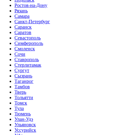
Ростов-на-Дону
Рязань
Самара
Санкт-Петербург
Саранск
Саратов
Севастополь
Симферополь
Смоленск
Сочи
Ставрополь
Стерлитамак
Сургут
Сызрань
Таганрог
Тамбов
Тверь
Тольятти
Томск
Тула
Тюмень
Улан-Удэ
Ульяновск
Уссурийск