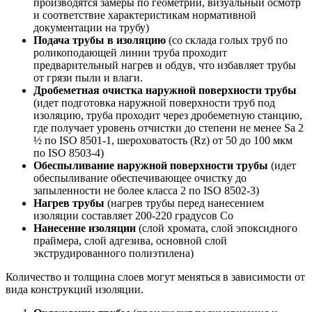
производятся замеры по геометрии, визуальный осмотр
и соответствие характеристикам нормативной
документации на трубу)
Подача трубы в изоляцию
(со склада голых труб по
роликоподающей линии труба проходит
предварительный нагрев и обдув, что избавляет трубы
от грязи пыли и влаги.
Дробеметная очистка наружной поверхности трубы
(идет подготовка наружной поверхности труб под
изоляцию, труба проходит через дробеметную станцию,
где получает уровень отчистки до степени не менее Sa 2
½ по ISO 8501-1, шероховатость (Rz) от 50 до 100 мкм
по ISO 8503-4)
Обеспыливание наружной поверхности трубы
(идет
обеспыливание обеспечивающее очистку до
запыленности не более класса 2 по ISO 8502-3)
Нагрев трубы
(нагрев трубы перед нанесением
изоляции составляет 200-220 градусов Со
Нанесение изоляции
(слой хромата, слой эпоксидного
праймера, слой адгезива, основной слой
экструдированного полиэтилена)
Количество и толщина слоев могут меняться в зависимости от
вида конструкций изоляции.