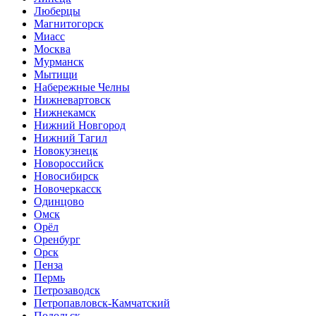
Люберцы
Магнитогорск
Миасс
Москва
Мурманск
Мытищи
Набережные Челны
Нижневартовск
Нижнекамск
Нижний Новгород
Нижний Тагил
Новокузнецк
Новороссийск
Новосибирск
Новочеркасск
Одинцово
Омск
Орёл
Оренбург
Орск
Пенза
Пермь
Петрозаводск
Петропавловск-Камчатский
Подольск