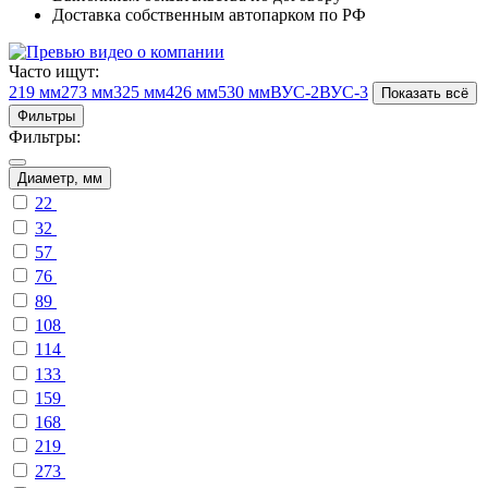
Доставка собственным автопарком по РФ
Часто ищут:
219 мм
273 мм
325 мм
426 мм
530 мм
ВУС-2
ВУС-3
Показать всё
Фильтры
Фильтры:
Диаметр, мм
22
32
57
76
89
108
114
133
159
168
219
273