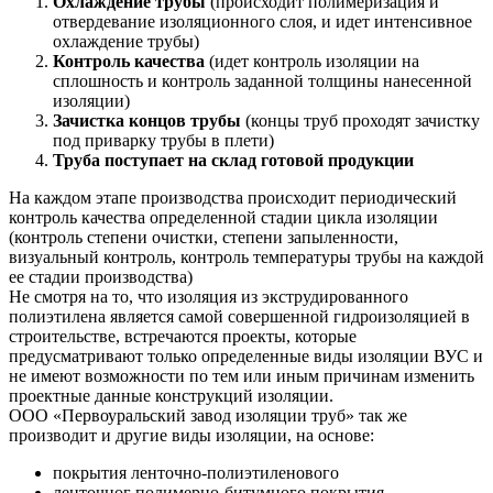
Охлаждение трубы
(происходит полимеризация и
отвердевание изоляционного слоя, и идет интенсивное
охлаждение трубы)
Контроль качества
(идет контроль изоляции на
сплошность и контроль заданной толщины нанесенной
изоляции)
Зачистка концов трубы
(концы труб проходят зачистку
под приварку трубы в плети)
Труба поступает на склад готовой продукции
На каждом этапе производства происходит периодический
контроль качества определенной стадии цикла изоляции
(контроль степени очистки, степени запыленности,
визуальный контроль, контроль температуры трубы на каждой
ее стадии производства)
Не смотря на то, что изоляция из экструдированного
полиэтилена является самой совершенной гидроизоляцией в
строительстве, встречаются проекты, которые
предусматривают только определенные виды изоляции ВУС и
не имеют возможности по тем или иным причинам изменить
проектные данные конструкций изоляции.
ООО «Первоуральский завод изоляции труб» так же
производит и другие виды изоляции, на основе:
покрытия ленточно-полиэтиленового
ленточног полимерно-битумного покрытия