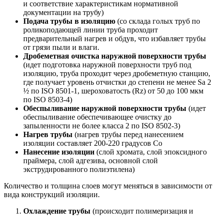
и соответствие характеристикам нормативной
документации на трубу)
Подача трубы в изоляцию
(со склада голых труб по
роликоподающей линии труба проходит
предварительный нагрев и обдув, что избавляет трубы
от грязи пыли и влаги.
Дробеметная очистка наружной поверхности трубы
(идет подготовка наружной поверхности труб под
изоляцию, труба проходит через дробеметную станцию,
где получает уровень отчистки до степени не менее Sa 2
½ по ISO 8501-1, шероховатость (Rz) от 50 до 100 мкм
по ISO 8503-4)
Обеспыливание наружной поверхности трубы
(идет
обеспыливание обеспечивающее очистку до
запыленности не более класса 2 по ISO 8502-3)
Нагрев трубы
(нагрев трубы перед нанесением
изоляции составляет 200-220 градусов Со
Нанесение изоляции
(слой хромата, слой эпоксидного
праймера, слой адгезива, основной слой
экструдированного полиэтилена)
Количество и толщина слоев могут меняться в зависимости от
вида конструкций изоляции.
Охлаждение трубы
(происходит полимеризация и