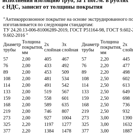
исполнения изоляцию труб, за 1 пог./м. в рублях
с НДС, зависит от толщины покрытия
"Антикоррозионное покрытие на основе экструдированного п
изготавливается по следующим стандартам:
ТУ 24.20.13-006-81006289-2019, ГОСТ Р51164-98, ГОСТ 9.602
9.602-2016 "
Толщина
Толщина
Диаметр
2х
3х
Диаметр
2х
покрытия,
покрытия,
трубы
слойная
слойная
трубы
слой
мм
мм
57
2,00
405
467
57
2,20
445
76
2,00
433
492
76
2,20
477
89
2,00
453
509
89
2,20
498
108
2,00
481
534
108
2,50
602
114
2,00
491
542
114
2,50
613
133
2,00
519
567
133
2,50
649
159
2,00
558
601
159
2,50
698
168
2,00
589
635
168
2,50
736
219
2,00
746
807
219
2,50
932
273
2,00
927
1004
273
3,00
1390
325
2,20
1197
1277
325
3,00
1632
377
2,20
1384
1478
377
3,00
1887