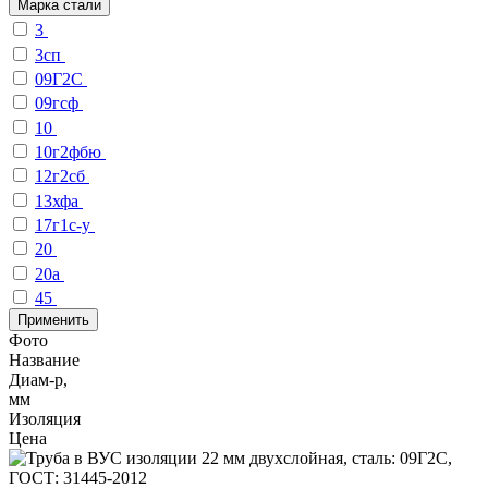
Марка стали
3
3сп
09Г2С
09гсф
10
10г2фбю
12г2сб
13хфа
17г1с-у
20
20а
45
Применить
Фото
Название
Диам-р,
мм
Изоляция
Цена