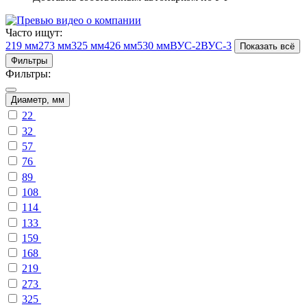
Часто ищут:
219 мм
273 мм
325 мм
426 мм
530 мм
ВУС-2
ВУС-3
Показать всё
Фильтры
Фильтры:
Диаметр, мм
22
32
57
76
89
108
114
133
159
168
219
273
325