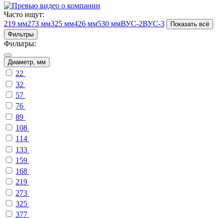
Часто ищут:
219 мм
273 мм
325 мм
426 мм
530 мм
ВУС-2
ВУС-3
Показать всё
Фильтры
Фильтры:
Диаметр, мм
22
32
57
76
89
108
114
133
159
168
219
273
325
377