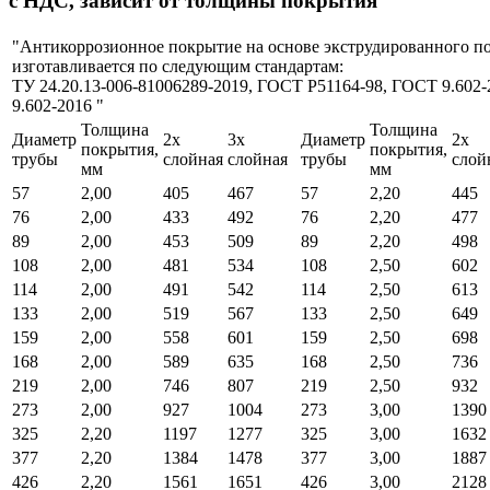
с НДС, зависит от толщины покрытия
"Антикоррозионное покрытие на основе экструдированного п
изготавливается по следующим стандартам:
ТУ 24.20.13-006-81006289-2019, ГОСТ Р51164-98, ГОСТ 9.602
9.602-2016 "
Толщина
Толщина
Диаметр
2х
3х
Диаметр
2х
покрытия,
покрытия,
трубы
слойная
слойная
трубы
слой
мм
мм
57
2,00
405
467
57
2,20
445
76
2,00
433
492
76
2,20
477
89
2,00
453
509
89
2,20
498
108
2,00
481
534
108
2,50
602
114
2,00
491
542
114
2,50
613
133
2,00
519
567
133
2,50
649
159
2,00
558
601
159
2,50
698
168
2,00
589
635
168
2,50
736
219
2,00
746
807
219
2,50
932
273
2,00
927
1004
273
3,00
1390
325
2,20
1197
1277
325
3,00
1632
377
2,20
1384
1478
377
3,00
1887
426
2,20
1561
1651
426
3,00
2128