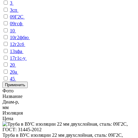
3
3сп
09Г2С
09гсф
10
10г2фбю
12г2сб
13хфа
17г1с-у
20
20а
45
Применить
Фото
Название
Диам-р,
мм
Изоляция
Цена
Труба в ВУС изоляции 22 мм двухслойная, сталь: 09Г2С,