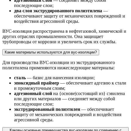
адгезионный слой
— соединяет между собой
последующие слои;
два слоя экструдированного полиэтилена
—
обеспечивают защиту от механических повреждений и
воздействия агрессивной среды.
ВУС-изоляция распространена в нефтегазовой, химической и
других отраслях промышленности. Она защищает
трубопроводы от коррозии и увеличить срок их службы.
Какие материалы используются для вус-изоляции?
Для производства ВУС-изоляции из экструдированного
полиэтилена применяются нижеследующие материалы:
сталь
— базис для нанесения изоляции;
эпоксидный праймер
— обеспечивает адгезию к стали
и промежуточным слоям;
адгезионный слой
на {основе|состоящий из} сэвилена
или других материалов — соединяет между собой
последующие слои;
экструдированный полиэтилен
— обеспечивает
защиту от механических повреждений и воздействия
агрессивной среды.
Каковы основные преимущества вус-изоляции по сравнению с