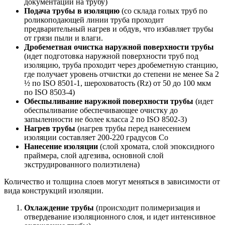
документации на трубу)
Подача трубы в изоляцию
(со склада голых труб по
роликоподающей линии труба проходит
предварительный нагрев и обдув, что избавляет трубы
от грязи пыли и влаги.
Дробеметная очистка наружной поверхности трубы
(идет подготовка наружной поверхности труб под
изоляцию, труба проходит через дробеметную станцию,
где получает уровень отчистки до степени не менее Sa 2
½ по ISO 8501-1, шероховатость (Rz) от 50 до 100 мкм
по ISO 8503-4)
Обеспыливание наружной поверхности трубы
(идет
обеспыливание обеспечивающее очистку до
запыленности не более класса 2 по ISO 8502-3)
Нагрев трубы
(нагрев трубы перед нанесением
изоляции составляет 200-220 градусов Со
Нанесение изоляции
(слой хромата, слой эпоксидного
праймера, слой адгезива, основной слой
экструдированного полиэтилена)
Количество и толщина слоев могут меняться в зависимости от
вида конструкций изоляции.
Охлаждение трубы
(происходит полимеризация и
отвердевание изоляционного слоя, и идет интенсивное